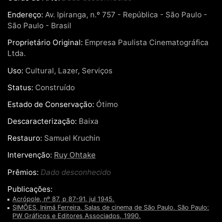
Endereço:
Av. Ipiranga, n.º 757 - República - São Paulo -
São Paulo - Brasil
Proprietário Original:
Empresa Paulista Cinematográfica
Ltda.
Uso:
Cultural, Lazer, Serviços
Status:
Construído
Estado de Conservação:
Ótimo
Descaracterização:
Baixa
Restauro:
Samuel Kruchin
Intervenção:
Ruy Ohtake
Prêmios:
Dado desconhecido
Publicações:
Acrópole, nº 87, p 87-91, jul 1945.
SIMÕES, Inimá Ferreira. Salas de cinema de São Paulo. São Paulo:
PW Gráficos e Editores Associados, 1990.