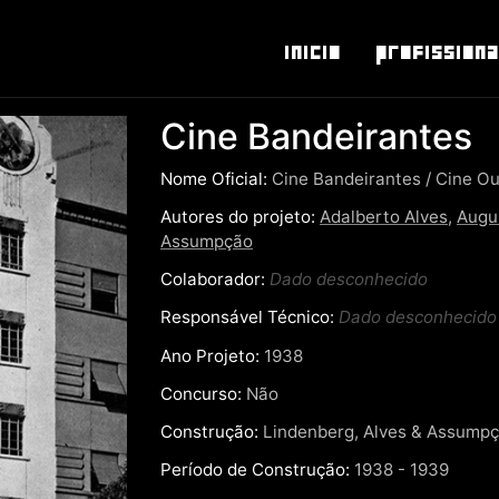
Inicio
Profissiona
Cine Bandeirantes
Nome Oficial:
Cine Bandeirantes / Cine O
Autores do projeto:
Adalberto Alves
,
Augu
Assumpção
Colaborador:
Dado desconhecido
Responsável Técnico:
Dado desconhecido
Ano Projeto:
1938
Concurso:
Não
Construção:
Lindenberg, Alves & Assumpç
Período de Construção:
1938 - 1939