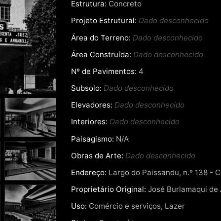
Estrutura:
Concreto
Projeto Estrutural:
Dado desconhecido
Área do Terreno:
Dado desconhecido
Área Construída:
Dado desconhecido
Nº de Pavimentos:
4
Subsolo:
Dado desconhecido
Elevadores:
Dado desconhecido
Interiores:
Dado desconhecido
Paisagismo:
N/A
Obras de Arte:
Dado desconhecido
Endereço:
Largo do Paissandu, n.º 138 - C
Proprietário Original:
José Burlamaqui de
Uso:
Comércio e serviços, Lazer