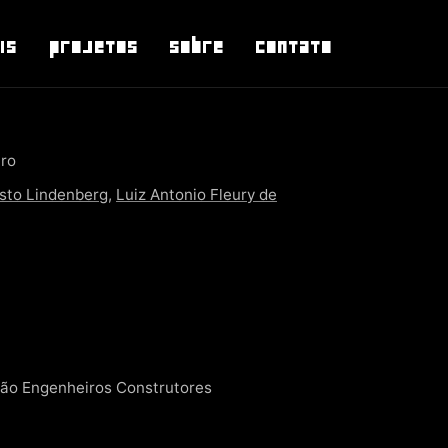
is
Projetos
Sobre
Contato
uro
sto Lindenberg
,
Luiz Antonio Fleury de
ão Engenheiros Construtores