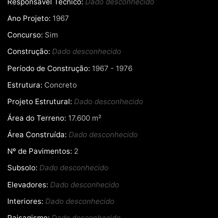
Responsável Técnico:
Dado desconhecido
Ano Projeto:
1967
Concurso:
Sim
Construção:
Dado desconhecido
Período de Construção:
1967 - 1976
Estrutura:
Concreto
Projeto Estrutural:
Dado desconhecido
Área do Terreno:
17.600 m²
Área Construída:
Dado desconhecido
Nº de Pavimentos:
2
Subsolo:
Dado desconhecido
Elevadores:
Dado desconhecido
Interiores:
Dado desconhecido
Paisagismo:
Dado desconhecido