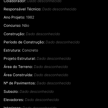
Colaborador:
Dado desconhecido
Responsável Técnico:
Dado desconhecido
Ano Projeto:
1982
Concurso:
Não
Construção:
Dado desconhecido
Período de Construção:
Dado desconhecido
Estrutura:
Concreto
Projeto Estrutural:
Dado desconhecido
Área do Terreno:
Dado desconhecido
Área Construída:
Dado desconhecido
Nº de Pavimentos:
Dado desconhecido
Subsolo:
Dado desconhecido
Elevadores:
Dado desconhecido
Interiores:
Dado desconhecido