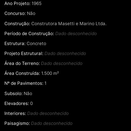
Ano Projeto:
1965
Concurso:
Não
Construção:
Construtora Masetti e Marino Ltda.
Período de Construção:
Dado desconhecido
Estrutura:
Concreto
Projeto Estrutural:
Dado desconhecido
Área do Terreno:
Dado desconhecido
Área Construída:
1.500 m²
Nº de Pavimentos:
1
Subsolo:
Não
Elevadores:
0
Interiores:
Dado desconhecido
Paisagismo:
Dado desconhecido