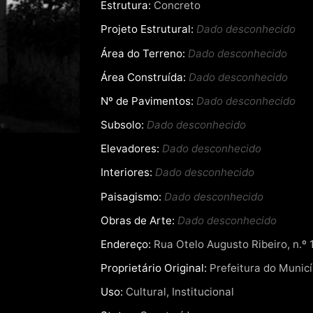
Estrutura:
Concreto
Projeto Estrutural:
Dado desconhecido
Área do Terreno:
Dado desconhecido
Área Construída:
Dado desconhecido
Nº de Pavimentos:
Dado desconhecido
Subsolo:
Dado desconhecido
Elevadores:
Dado desconhecido
Interiores:
Dado desconhecido
Paisagismo:
Dado desconhecido
Obras de Arte:
Dado desconhecido
Endereço:
Rua Otelo Augusto Ribeiro, n.º 1
Proprietário Original:
Prefeitura do Municí
Uso:
Cultural, Institucional