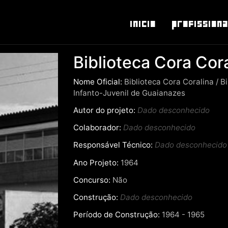
Inicio
Profissiona
Biblioteca Cora Cor
Nome Oficial:
Biblioteca Cora Coralina / B
Infanto-Juvenil de Guaianazes
Autor do projeto:
Dado desconhecido
Colaborador:
Dado desconhecido
Responsável Técnico:
Dado desconhecido
Ano Projeto:
1964
Concurso:
Não
Construção:
Dado desconhecido
Período de Construção:
1964 - 1965