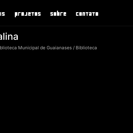
is
Projetos
Sobre
Contato
alina
iblioteca Municipal de Guaianases / Biblioteca