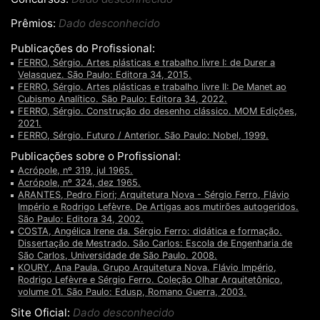
Prêmios:
Dado desconhecido
Publicações do Profissional:
FERRO, Sérgio. Artes plásticas e trabalho livre I: de Durer a
Velasquez. São Paulo: Editora 34, 2015.
FERRO, Sérgio. Artes plásticas e trabalho livre II: De Manet ao
Cubismo Analítico. São Paulo: Editora 34, 2022.
FERRO, Sérgio. Construção do desenho clássico. MOM Edições,
2021.
FERRO, Sérgio. Futuro / Anterior. São Paulo: Nobel, 1999.
Publicações sobre o Profissional:
Acrópole, nº 319, jul 1965.
Acrópole, nº 324, dez 1965.
ARANTES, Pedro Fiori; Arquitetura Nova - Sérgio Ferro, Flávio
Império e Rodrigo Lefèvre. De Artigas aos mutirões autogeridos.
São Paulo: Editora 34, 2002.
COSTA, Angélica Irene da. Sérgio Ferro: didática e formação.
Dissertação de Mestrado. São Carlos: Escola de Engenharia de
São Carlos, Universidade de São Paulo. 2008.
KOURY, Ana Paula. Grupo Arquitetura Nova. Flávio Império,
Rodrigo Lefèvre e Sérgio Ferro. Coleção Olhar Arquitetônico,
volume 01. São Paulo: Edusp, Romano Guerra, 2003.
Site Oficial:
Dado desconhecido