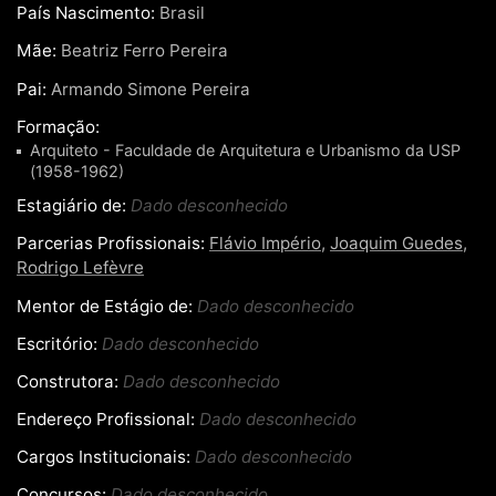
País Nascimento:
Brasil
Mãe:
Beatriz Ferro Pereira
Pai:
Armando Simone Pereira
Formação:
Arquiteto - Faculdade de Arquitetura e Urbanismo da USP
(1958-1962)
Estagiário de:
Dado desconhecido
Parcerias Profissionais:
Flávio Império
,
Joaquim Guedes
,
Rodrigo Lefèvre
Mentor de Estágio de:
Dado desconhecido
Escritório:
Dado desconhecido
Construtora:
Dado desconhecido
Endereço Profissional:
Dado desconhecido
Cargos Institucionais:
Dado desconhecido
Concursos:
Dado desconhecido