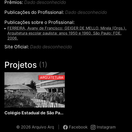
Prêmios:
Dado desconhecido
Publicações do Profissional:
Dado desconhecido
Publicações sobre o Profissional:
FERREIRA, Avany de Francisco; GEIGER DE MELLO, Mirela (Orgs.).
Arquitetura escolar paulista: anos 1950 e 1960. São Paulo: FDE,
2006.
Site Oficial:
Dado desconhecido
Projetos
(1)
ARQUITETURA
Colégio Estadual de São Paulo
© 2026 Arquivo Arq
|
Facebook
Instagram