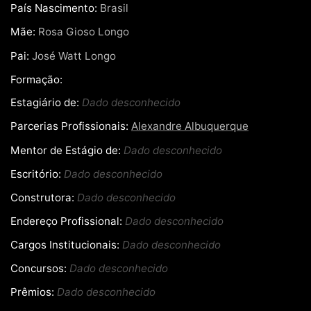
País Nascimento:
Brasil
Mãe:
Rosa Gioso Longo
Pai:
José Watt Longo
Formação:
Estagiário de:
Dado desconhecido
Parcerias Profissionais:
Alexandre Albuquerque
Mentor de Estágio de:
Dado desconhecido
Escritório:
Dado desconhecido
Construtora:
Dado desconhecido
Endereço Profissional:
Dado desconhecido
Cargos Institucionais:
Dado desconhecido
Concursos:
Dado desconhecido
Prêmios:
Dado desconhecido