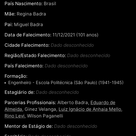
País Nascimento:
Brasil
Mãe:
Regina Badra
Pai:
Miguel Badra
Data de Falecimento:
11/12/2021 (101 anos)
Cidade Falecimento:
Dado desconhecido
Região/Estado Falecimento:
Dado desconhecido
País Falecimento:
Dado desconhecido
Formação:
Engenheiro - Escola Politécnica (São Paulo) (1941-1945)
Estagiário de:
Dado desconhecido
Parcerias Profissionais:
Alberto Badra,
Eduardo de
Almeida
, Ginez Velanga,
Luiz Ignácio de Anhaia Mello
,
Rino Levi
, Wilson Paganelli
Mentor de Estágio de:
Dado desconhecido