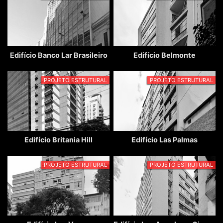
Edifício Banco Lar Brasileiro
Edifício Belmonte
PROJETO ESTRUTURAL
PROJETO ESTRUTURAL
Edifício Britania Hill
Edifício Las Palmas
PROJETO ESTRUTURAL
PROJETO ESTRUTURAL