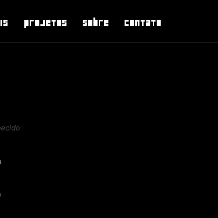
is
Projetos
Sobre
Contato
ecido
n
)