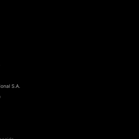
o
onal S.A.
o