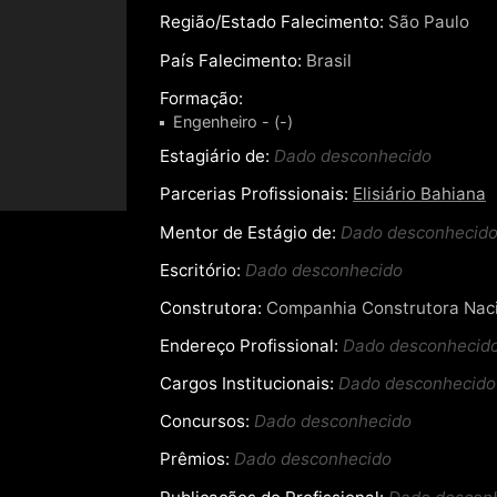
Região/Estado Falecimento:
São Paulo
País Falecimento:
Brasil
Formação:
Engenheiro - (-)
Estagiário de:
Dado desconhecido
Parcerias Profissionais:
Elisiário Bahiana
Mentor de Estágio de:
Dado desconhecid
Escritório:
Dado desconhecido
Construtora:
Companhia Construtora Naci
Endereço Profissional:
Dado desconhecid
Cargos Institucionais:
Dado desconhecido
Concursos:
Dado desconhecido
Prêmios:
Dado desconhecido