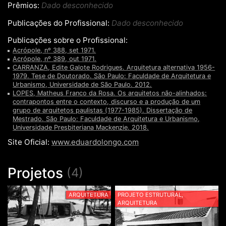
Prêmios:
Dado desconhecido
Publicações do Profissional:
Dado desconhecido
Publicações sobre o Profissional:
Acrópole, nº 388, set 1971.
Acrópole, nº 389, out 1971.
CARRANZA, Edite Galote Rodrigues. Arquitetura alternativa 1956-
1979. Tese de Doutorado. São Paulo: Faculdade de Arquitetura e
Urbanismo, Universidade de São Paulo. 2012.
LOPES, Matheus Franco da Rosa. Os arquitetos não-alinhados:
contrapontos entre o contexto, discurso e a produção de um
grupo de arquitetos paulistas (1977-1985). Dissertação de
Mestrado. São Paulo: Faculdade de Arquitetura e Urbanismo,
Universidade Presbiteriana Mackenzie. 2018.
Site Oficial:
www.eduardolongo.com
Projetos
(4)
ARQUITETURA
PROJETO ESTRUTURAL,
ARQUITETURA