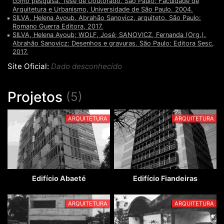
como pesquisa. Tese de Doutorado. São Paulo: Faculdade de
Arquitetura e Urbanismo, Universidade de São Paulo. 2004.
SILVA, Helena Ayoub. Abrahão Sanovicz, arquiteto. São Paulo:
Romano Guerra Editora, 2017.
SILVA, Helena Ayoub; WOLF, José; SANOVICZ, Fernanda (Org.).
Abrahão Sanovicz: Desenhos e gravuras. São Paulo: Editora Sesc,
2017.
Site Oficial:
Dado desconhecido
Projetos
(5)
ARQUITETURA
ARQUITETURA
Edifício Abaeté
Edifício Fiandeiras
ARQUITETURA
ARQUITETURA