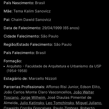
País Nascimento:
Brasil
Mãe:
Tema Kalim Sanovicz
Pai:
Chaim Dawid Sanovicz
Data de Falecimento:
29/04/1999 (65 anos)
Cidade Falecimento:
São Paulo
Região/Estado Falecimento:
São Paulo
País Falecimento:
Brasil
Formação:
Arquiteto - Faculdade de Arquitetura e Urbanismo da USP
(1954-1958)
Estagiário de:
Marcello Nizzoli
Parcerias Profissionais:
Affonso Risi Junior, Edson Elito,
João Carlos Monte Claro Vasconcellos,
João Walter
Toscano
,
Jorge Wilheim
, José Diaulas Pimentel de
Almeida,
Julio Katinsky
,
Leo Tomchinsky
,
Miguel Juliano
,
Oswaldo Corrêa Gonçalves
,
Paulo Zimbres
,
Roberto